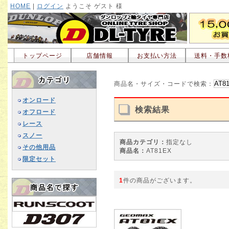
HOME
|
ログイン
ようこそ ゲスト 様
トップページ
店舗情報
お支払い方法
送料・手数
商品名・サイズ・コードで検索：
オンロード
検索結果
オフロード
レース
スノー
商品カテゴリ：
指定なし
その他用品
商品名：
AT81EX
限定セット
1
件の商品がございます。