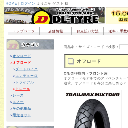
HOME
|
ログイン
ようこそ ゲスト 様
トップページ
店舗情報
お支払い方法
送料・手数
商品名・サイズ・コードで検索：
オンロード
オフロード
オフロード
ダートバイク
ON/OFF指向・フロント用
エンデューロ
オフロードモデルでのアドベンチャー
トライアル
追求。オフロードも存分に楽しめるア
トレール
レース
スノー
その他用品
限定セット