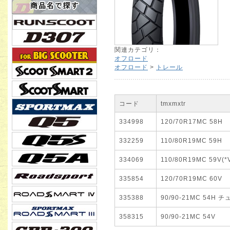
関連カテゴリ：
オフロード
オフロード
>
トレール
コード
tmxmxtr
334998
120/70R17MC 58H
332259
110/80R19MC 59H
334069
110/80R19MC 59V(*
335854
120/70R19MC 60V
335388
90/90-21MC 54H
358315
90/90-21MC 54V