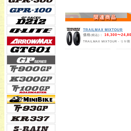
TRAILMAX MIXTOUR
価格
：
16,300〜24,8
(税込)
TRAILMAX MIXTOUR - リヤ用