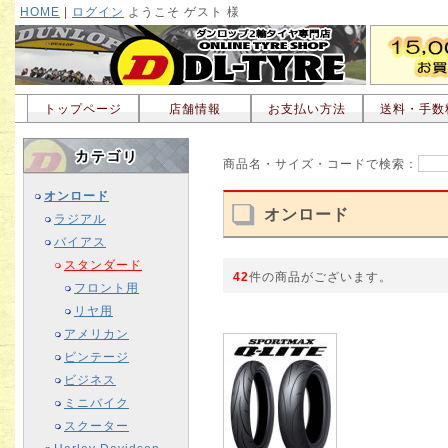
HOME
|
ログイン
ようこそ ゲスト 様
トップページ
店舗情報
お支払い方法
送料・手数
商品名・サイズ・コードで検索：
オンロード
オンロード
ラジアル
バイアス
スタンダード
42
件の商品がございます。
フロント用
リヤ用
アメリカン
ビンテージ
ビジネス
ミニバイク
スクーター